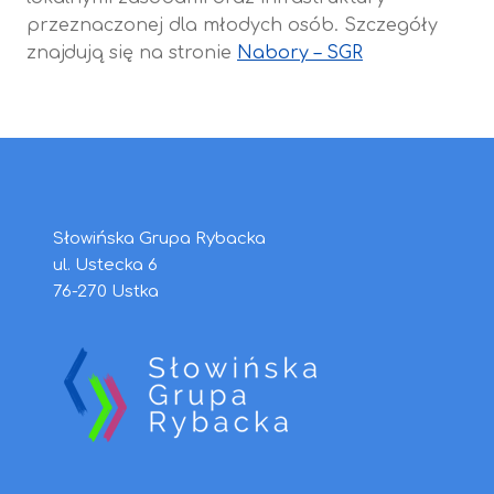
przeznaczonej dla młodych osób. Szczegóły
znajdują się na stronie
Nabory – SGR
Słowińska Grupa Rybacka
ul. Ustecka 6
76-270 Ustka