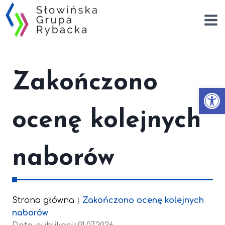
Przejdź
do
treści
Zakończono
Otwórz
ocenę kolejnych
naborów
Strona główna
⟩
Zakończono ocenę kolejnych
naborów