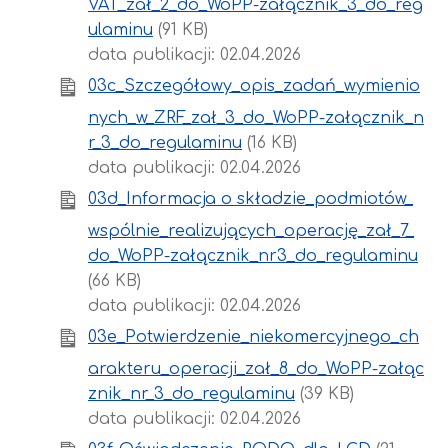
VAT_zał_2_do_WoPP-załącznik_3_do_reg
ulaminu
(91 KB)
data publikacji: 02.04.2026
03c_Szczegółowy_opis_zadań_wymienio
nych_w_ZRF_zał_3_do_WoPP-załącznik_n
r_3_do_regulaminu
(16 KB)
data publikacji: 02.04.2026
03d_Informacja o składzie_podmiotów_
wspólnie_realizujących_operację_zał_7_
do_WoPP-załącznik_nr3_do_regulaminu
(66 KB)
data publikacji: 02.04.2026
03e_Potwierdzenie_niekomercyjnego_ch
arakteru_operacji_zał_8_do_WoPP-załąc
znik_nr_3_do_regulaminu
(39 KB)
data publikacji: 02.04.2026