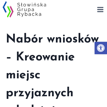
Przejdź
do
treści
Nabór wniosków
Otwórz
– Kreowanie
miejsc
przyjaznych