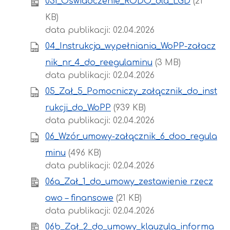
03f_Oświadczenie_RODO_dla_LGD
(21
KB)
data publikacji: 02.04.2026
04_Instrukcja_wypełniania_WoPP-załacz
nik_nr_4_do_reegulaminu
(3 MB)
data publikacji: 02.04.2026
05_Zał_5_Pomocniczy_załącznik_do_inst
rukcji_do_WoPP
(939 KB)
data publikacji: 02.04.2026
06_Wzór_umowy-załącznik_6_doo_regula
minu
(496 KB)
data publikacji: 02.04.2026
06a_Zał_1_do_umowy_zestawienie rzecz
owo – finansowe
(21 KB)
data publikacji: 02.04.2026
06b_Zał_2_do_umowy_klauzula_informa