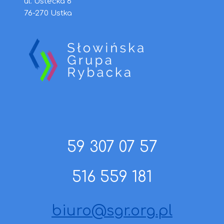
ul. Ustecka 6
76-270 Ustka
59 307 07 57
516 559 181
biuro@sgr.org.pl