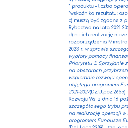
* produktu – liczba opera
*wskaźnika rezultatu: os
c) muszą być zgodne z 
Rybactwa na lata 2021-20
d) na ich realizację moż
rozporządzenia Ministra 
2023 r.
w sprawie szczeg
wypłaty pomocy finansow
Priorytetu 3. Sprzyjanie
na obszarach przybrzeżn
wspieranie rozwoju społ
objętego programem Fun
2021–2027
(Dz.U.poz.2655)
,
Rozwoju Wsi z dnia 16 pa
szczegółowego trybu pr
na realizację operacji w
programem Fundusze Euro
(Dz.U.poz.2289) – tzn. op