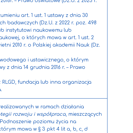
2016r. – Prawo oświatowe (Dz.U. z 2023 r.
mieniu art. 1 ust. 1 ustawy z dnia 30
tach badawczych (Dz.U. z 2022 r. poz. 498
 lub instytutowi naukowemu lub
ukowej, o których mowa w art. 1 ust. 2
ietni 2010 r. o Polskiej akademii Nauk (Dz.
awodowego i ustawicznego, o którym
 z dnia 14 grudnia 2016 r. – Prawo
ż RLGD, fundacja lub inna organizacja
.
realizowanych w ramach działania
ategii rozwoju i współpraca
, mieszczących
: Podnoszenie poziomu życia na
órym mowa w § 3 pkt 4 lit a, b, c, d