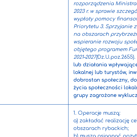
rozporządzenia Ministra 
2023 r. w sprawie szcze
wypłaty pomocy finansow
Priorytetu 3. Sprzyjanie
na obszarach przybrzeżn
wspieranie rozwoju społ
objętego programem Fun
2021–2027(
Dz.U.poz.2655)
lub działania wpływając
lokalnej lub turystów, i
dobrostan społeczny, do
życia społeczności lokal
grupy zagrożone wyklucz
1. Operacje muszą:
a) zakładać realizację c
obszarach rybackich;
b) muszą osiągnąć pozyt