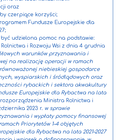
cji oraz
oby czerpiące korzyści;
programem Fundusze Europejskie dla
27;
e być udzielona pomoc na podstawie:
Rolnictwa i Rozwoju Wsi z dnia 4 grudnia
ółowych warunków przyznawania i
ej na realizację operacji w ramach
 zrównoważonej niebieskiej gospodarce
ych, wyspiarskich i śródlądowych oraz
eczności rybackich i sektora akwakultury
dusze Europejskie dla Rybactwa na lata
rozporządzenia Ministra Rolnictwa i
ździernika 2023 r.
w sprawie
zyznawania i wypłaty pomocy finansowej
 ramach Priorytetów 1–4 objętych
pejskie dla Rybactwa na lata 2021–2027
eracja i wniosek o dofinansowanie, w