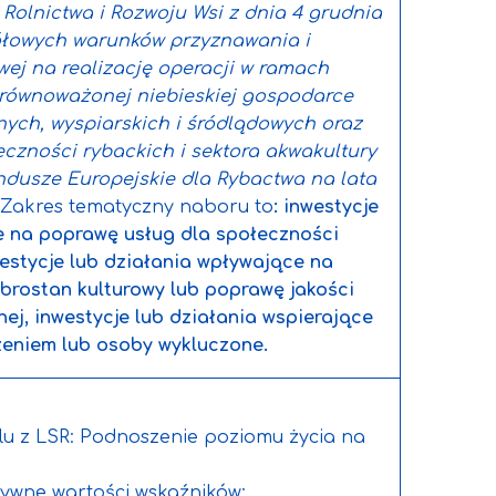
Rolnictwa i Rozwoju Wsi z dnia 4 grudnia
gółowych warunków przyznawania i
ej na realizację operacji w ramach
 zrównoważonej niebieskiej gospodarce
ych, wyspiarskich i śródlądowych oraz
eczności rybackich i sektora akwakultury
dusze Europejskie dla Rybactwa na lata
. Zakres tematyczny naboru to
: inwestycje
e na poprawę usług dla społeczności
nwestycje lub działania wpływające na
brostan kulturowy lub poprawę jakości
nej, inwestycje lub działania wspierające
eniem lub osoby wykluczone.
elu z LSR: Podnoszenie poziomu życia na
ywne wartości wskaźników: