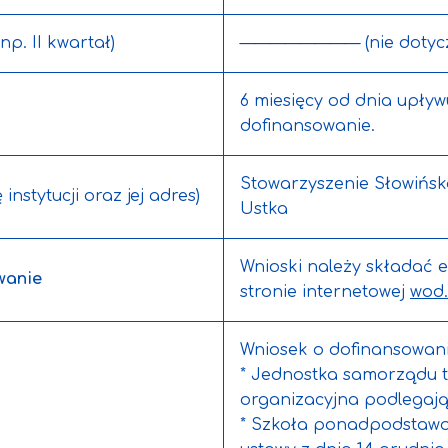
np. II kwartał)
———————— (nie doty
6 miesięcy od dnia upły
dofinansowanie.
Stowarzyszenie Słowińska
instytucji oraz jej adres)
Ustka
Wnioski należy składać e
wanie
stronie internetowej
wod.
Wniosek o dofinansowani
* Jednostka samorządu t
organizacyjna podlegają
* Szkoła ponadpodstawowa