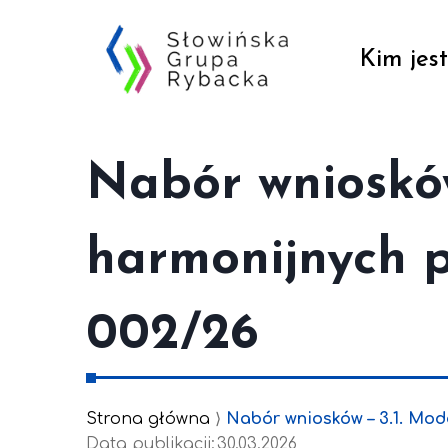
Przejdź
do
Kim jes
treści
Nabór wniosków
harmonijnych p
002/26
Strona główna
⟩
Nabór wniosków – 3.1. Mod
Data publikacji:
30.03.2026