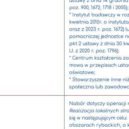
ustawy z dnia 14 grudnia 
poz. 900, 1672, 1718 i 2005);
* Instytut badawczy w rozu
kwietnia 2010r. o instytu
oraz z 2023 r. poz. 1672)
pomocniczej jednostce na
pkt 2 ustawy z dnia 30 kw
U. z 2020 r. poz. 1796);
* Centrum kształcenia z
mowa w przepisach ustawy
oświatowe;
* Stowarzyszenie inne ni
społeczna lub zawodowa
Nabór dotyczy operacji 
Realizacja lokalnych str
się w następującym celu
obszarach rybackich, o kt