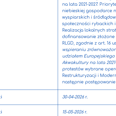
na lata 2021-2027. Priory
niebieskiej gospodarce 
wyspiarskich i śródlądow
społeczności rybackich i
Realizacja lokalnych str
dofinansowanie złożone
RLGD, zgodnie z art. 16 us
wspieraniu zrównoważon
udziałem Europejskiego
Akwakultury na lata 2021-
protestów wybrane oper
Restrukturyzacji i Moder
następnie postępowanie
i
30-04-2026
r.
i
15-05-2026
r.