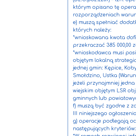
którym opisano tę opera
rozporządzeniach warun
e) muszą spełniać dodat
których należy:
*wnioskowana kwota dof
przekraczać 385 000,00 zł
*wnioskodawca musi posi
objętym lokalną strategią
jednej gmin: Kępice, Kob
Smołdzino, Ustka (Warun
jeżeli przynajmniej jedn
wiejskim objętym LSR obj
gminnych lub powiatowyc
f) muszą być zgodne z 
III niniejszego ogłoszenia
g) operacje podlegają o
następujących kryteriów: