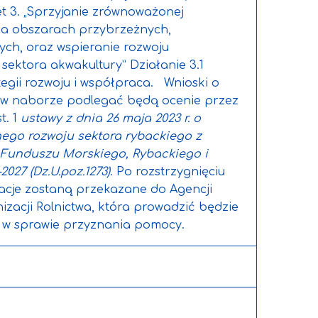
tet 3. „Sprzyjanie zrównoważonej
na obszarach przybrzeżnych,
ych, oraz wspieranie rozwoju
 sektora akwakultury” Działanie 3.1
ategii rozwoju i współpraca. Wnioski o
 w naborze podlegać będą ocenie przez
t. 1
ustawy z dnia 26 maja 2023 r. o
ego rozwoju sektora rybackiego z
 Funduszu Morskiego, Rybackiego i
2027 (Dz.U.poz.1273)
. Po rozstrzygnięciu
acje zostaną przekazane do Agencji
nizacji Rolnictwa, która prowadzić będzie
 w sprawie przyznania pomocy.